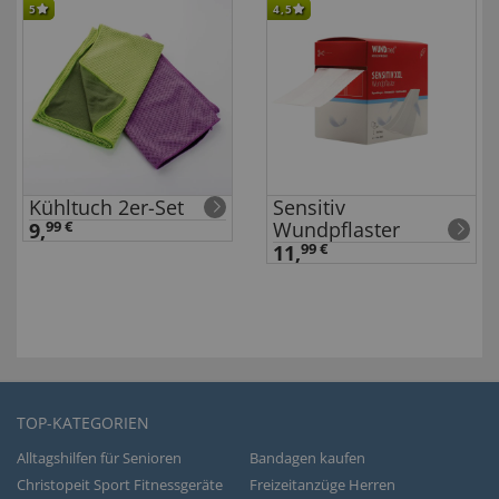
5
4,5
Kühltuch 2er-Set
Sensitiv
Wundpflaster
9,
99 €
11,
99 €
TOP-KATEGORIEN
Alltagshilfen für Senioren
Bandagen kaufen
Christopeit Sport Fitnessgeräte
Freizeitanzüge Herren