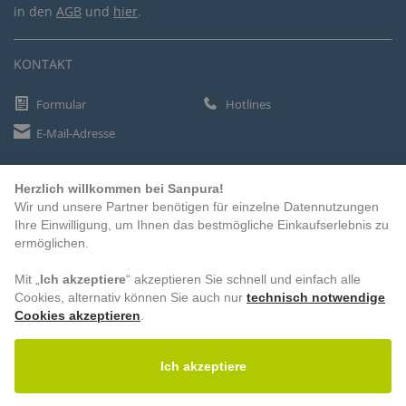
in den
AGB
und
hier
.
KONTAKT
Formular
Hotlines
E-Mail-Adresse
Herzlich willkommen bei Sanpura!
ZAHLUNGSARTEN
Wir und unsere Partner benötigen für einzelne Datennutzungen
Vorkasse
Ihre Einwilligung, um Ihnen das bestmögliche Einkaufserlebnis zu
ermöglichen.
Rechnung
Lastschrift
Mit „
Ich akzeptiere
“ akzeptieren Sie schnell und einfach alle
Cookies, alternativ können Sie auch nur
technisch notwendige
Cookies akzeptieren
.
BESUCHEN SIE UNS
Ich akzeptiere