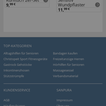
Kühltuch 2er-Set
Sensitiv
Wundpflaster
9,
99 €
11,
99 €
TOP-KATEGORIEN
Alltagshilfen für Senioren
Bandagen kaufen
Christopeit Sport Fitnessgeräte
Freizeitanzüge Herren
Gastrock Gehstöcke
Hörhilfen für Senioren
Inkontinenzhosen
Massagesessel
Stützstrümpfe
Verbandsmaterial
KUNDENSERVICE
SANPURA
AGB
Impressum
Häufige Fragen
Über uns