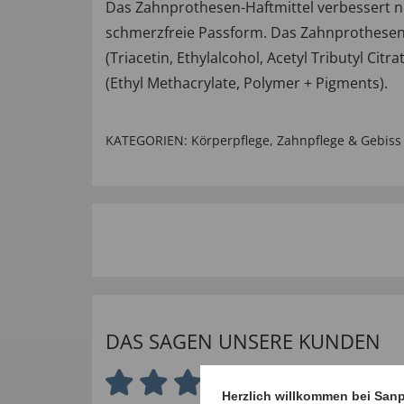
Das Zahnprothesen-Haftmittel verbessert ni
schmerzfreie Passform. Das Zahnprothesen Ha
(Triacetin, Ethylalcohol, Acetyl Tributyl Citr
(Ethyl Methacrylate, Polymer + Pigments).
KATEGORIEN:
Körperpflege
,
Zahnpflege & Gebiss
DAS SAGEN UNSERE KUNDEN
5.0 von 5 Sternen
Herzlich willkommen bei San