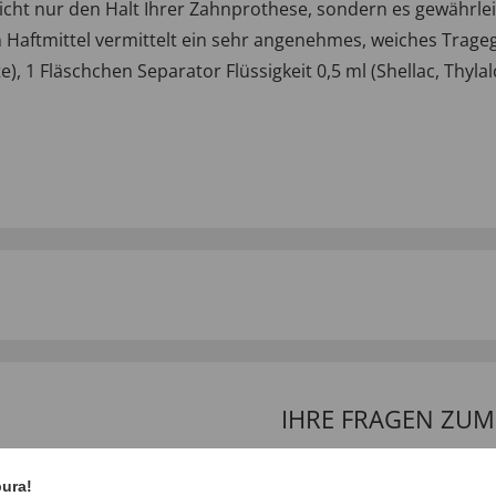
cht nur den Halt Ihrer Zahnprothese, sondern es gewährleis
ftmittel vermittelt ein sehr angenehmes, weiches Tragegefü
ate), 1 Fläschchen Separator Flüssigkeit 0,5 ml (Shellac, Thyl
IHRE FRAGEN ZU
Frage stellen
pura!