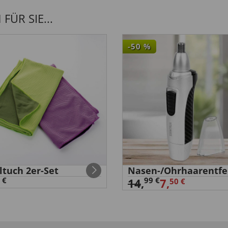
ÜR SIE...
-50
%
ltuch 2er-Set
Nasen-/Ohrhaarentfe
 €
99 €
14
,
7,
50 €