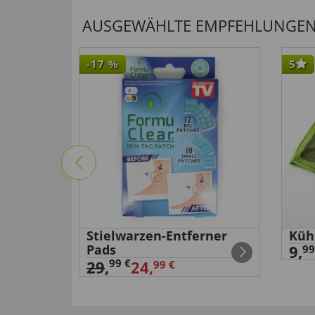
AUSGEWÄHLTE EMPFEHLUNGEN F
-17
%
5
Stielwarzen-Entferner
Küh
Pads
9,
99
99 €
29
,
24,
99 €