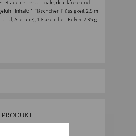
tet auch eine optimale, druckfreie und
hl! Inhalt: 1 Fläschchen Flüssigkeit 2,5 ml
alcohol, Acetone), 1 Fläschchen Pulver 2,95 g
M PRODUKT