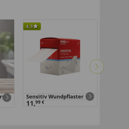
4,5
4,5
rner
Sensitiv Wundpflaster
Erste-H
11,
2,
99 €
99 €