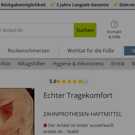
 Rückgabemöglichkeit
3 Jahre Langzeit-Garantie
Diskret
Suchen
Kontakt
& Hilfe
Rückenschmerzen
Wohltat für die Füße
N
lität
Alltagshilfen
Hygiene & Inkontinenz
Erotik
B
5.0
(2)
Echter Tragekomfort
ZAHNPROTHESEN-HAFTMITTEL
Der Artikel ist leider ausverkauft
Artikel-Nr.:
36489