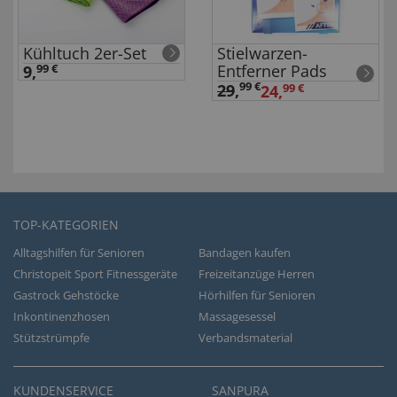
Kühltuch 2er-Set
Stielwarzen-
Entferner Pads
9,
99 €
99 €
29
,
24,
99 €
TOP-KATEGORIEN
Alltagshilfen für Senioren
Bandagen kaufen
Christopeit Sport Fitnessgeräte
Freizeitanzüge Herren
Gastrock Gehstöcke
Hörhilfen für Senioren
Inkontinenzhosen
Massagesessel
Stützstrümpfe
Verbandsmaterial
KUNDENSERVICE
SANPURA