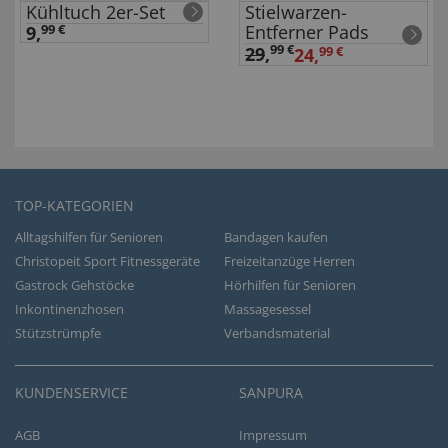
Kühltuch 2er-Set
Stielwarzen-
Entferner Pads
9,
99 €
99 €
29
,
24,
99 €
TOP-KATEGORIEN
Alltagshilfen für Senioren
Bandagen kaufen
Christopeit Sport Fitnessgeräte
Freizeitanzüge Herren
Gastrock Gehstöcke
Hörhilfen für Senioren
Inkontinenzhosen
Massagesessel
Stützstrümpfe
Verbandsmaterial
KUNDENSERVICE
SANPURA
AGB
Impressum