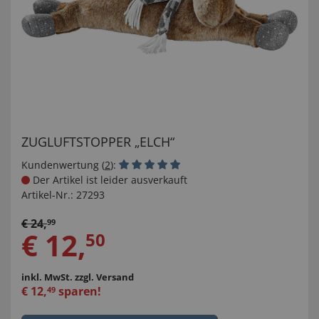
ZUGLUFTSTOPPER „ELCH“
Kundenwertung (
2
):
Der Artikel ist leider ausverkauft
Artikel-Nr.:
27293
€
24
,
99
€
12
,
50
inkl. MwSt.
zzgl. Versand
€
12
,
sparen!
49