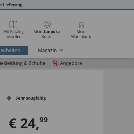
e Lieferung
Mit Katalog
Mein
Sanpura
-
Mein
bestellen
Konto
Warenkorb
euheiten
Magazin
%
Bekleidung & Schuhe
Angebote
Sehr saugfähig
€
24
,
99