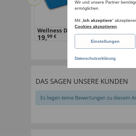
Wir und unsere Partner benötig
ermöglichen.
Mit „
Ich akzeptiere
“ akzeptiere
Cookies akzeptieren
.
Wellness Duschmatte
Mas
19,
Bad
99 €
Einstellungen
18,
Datenschutzerklärung
DAS SAGEN UNSERE KUNDEN
Es liegen keine Bewertungen zu diesem Art