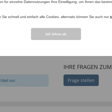
en für einzelne Datennutzungen Ihre Einwilligung, um Ihnen das bestmö
n Sie schnell und einfach alle Cookies, alternativ können Sie auch nur
t
sage
Tragbarer TV-
ewannenmatte
Sprachverstärker
Ich lehne ab
269,
99 €
00 €
IHRE FRAGEN ZU
Frage stellen
ikel vor.