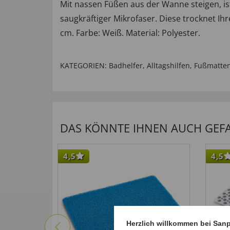
Mit nassen Füßen aus der Wanne steigen, ist
saugkräftiger Mikrofaser. Diese trocknet Ihr
cm. Farbe: Weiß. Material: Polyester.
KATEGORIEN:
Badhelfer
,
Alltagshilfen
,
Fußmatte
DAS KÖNNTE IHNEN AUCH GEFAL
4,5
4,5
Herzlich willkommen bei San