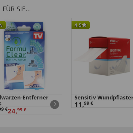
ÜR SIE...
%
4,5
elwarzen-Entferner
Sensitiv Wundpflaste
s
11,
99 €
99 €
24,
99 €