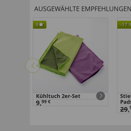
AUSGEWÄHLTE EMPFEHLUNGEN F
5
-17
Kühltuch 2er-Set
Sti
9,
Pad
99 €
29
,