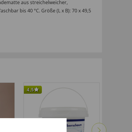
Badematte aus streichelweicher,
schbar bis 40 °C. Größe (L x B): 70 x 49,5
4,5
NEU