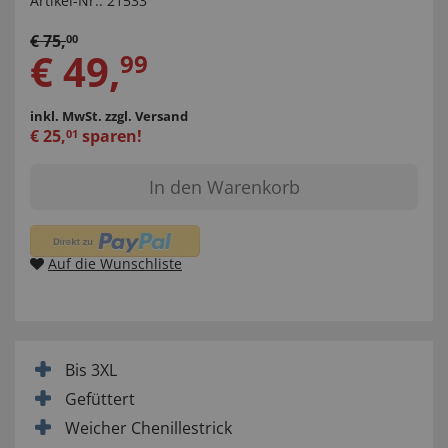
Artikel-Nr.:
21533
€
75
,
00
€
49
,
99
inkl. MwSt.
zzgl. Versand
€
25
,
sparen!
01
In den Warenkorb
Auf die Wunschliste
Bis 3XL
Gefüttert
Weicher Chenillestrick