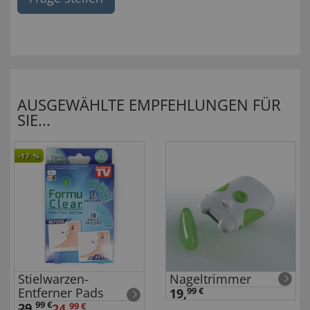
AUSGEWÄHLTE EMPFEHLUNGEN FÜR
SIE...
-17
%
Stielwarzen-
Nageltrimmer
Entferner Pads
19,
99 €
99 €
29
,
24,
99 €