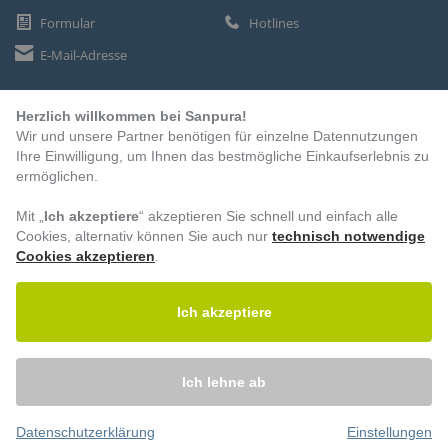
Formular
Hotlines
E-Mail-Adresse
Herzlich willkommen bei Sanpura!
ZAHLUNGSARTEN
Wir und unsere Partner benötigen für einzelne Datennutzungen
Vorkasse
Ihre Einwilligung, um Ihnen das bestmögliche Einkaufserlebnis zu
ermöglichen.
Rechnung
Lastschrift
Mit „
Ich akzeptiere
“ akzeptieren Sie schnell und einfach alle
Cookies, alternativ können Sie auch nur
technisch notwendige
Cookies akzeptieren
.
BESUCHEN SIE UNS
Ich akzeptiere
Ich lehne ab
Datenschutzerklärung
Einstellungen
© 2026 – Sanpura. Alle Rechte vorbehalten.