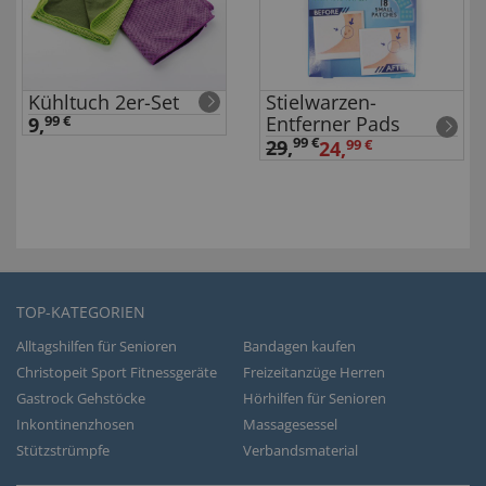
Kühltuch 2er-Set
Stielwarzen-
Entferner Pads
9,
99 €
99 €
29
,
24,
99 €
TOP-KATEGORIEN
Alltagshilfen für Senioren
Bandagen kaufen
Christopeit Sport Fitnessgeräte
Freizeitanzüge Herren
Gastrock Gehstöcke
Hörhilfen für Senioren
Inkontinenzhosen
Massagesessel
Stützstrümpfe
Verbandsmaterial