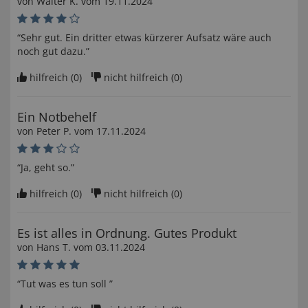
von
Walter K
. vom
19.11.2024
“Sehr gut. Ein dritter etwas kürzerer Aufsatz wäre auch
noch gut dazu.”
hilfreich (
0
)
nicht hilfreich (
0
)
Ein Notbehelf
von
Peter P
. vom
17.11.2024
“Ja, geht so.”
hilfreich (
0
)
nicht hilfreich (
0
)
Es ist alles in Ordnung. Gutes Produkt
von
Hans T
. vom
03.11.2024
“Tut was es tun soll ”