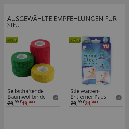
AUSGEWÄHLTE EMPFEHLUNGEN FÜR
SIE...
-33
%
-17
%
Selbsthaftende
Stielwarzen-
Baumwollbinde
Entferner Pads
99 €
99 €
29
,
29
,
19,
99 €
24,
99 €