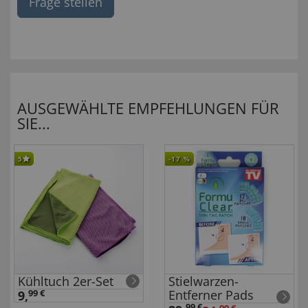
Frage stellen
AUSGEWÄHLTE EMPFEHLUNGEN FÜR
SIE...
5
-17
%
Kühltuch 2er-Set
Stielwarzen-
Entferner Pads
9,
99 €
99 €