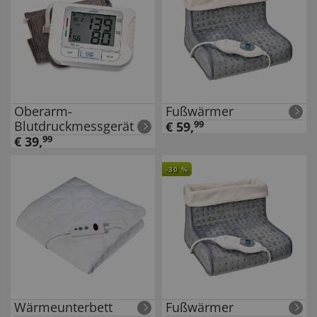
Oberarm-
Fußwärmer
Blutdruckmessgerät
€
59
,
99
€
39
,
99
-
30
%
Wärmeunterbett
Fußwärmer