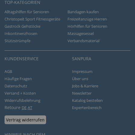
TOP-KATEGORIEN
Alltagshilfen für Senioren
Bandagen kaufen
Christopeit Sport Fitnessgeräte
Freizeitanzüge Herren
Gastrock Gehstöcke
Hörhilfen für Senioren
Inkontinenzhosen
Massagesessel
Stützstrümpfe
Verbandsmaterial
KUNDENSERVICE
SANPURA
AGB
Impressum
Häufige Fragen
Über uns
Datenschutz
Jobs & Karriere
Versand + Kosten
Newsletter
Widerrufsbelehrung
Katalog bestellen
Retoure
DE
AT
Expertenbereich
Vertrag widerrufen
HINWEIS NACH DEM