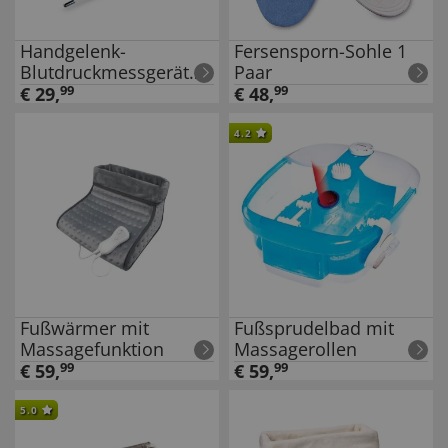
Handgelenk-
Fersensporn-Sohle 1
Blutdruckmessgerät
Paar
und
€
29
,
99
€
48
,
99
Digitalthermometer
4.2
Fußwärmer mit
Fußsprudelbad mit
Massagefunktion
Massagerollen
€
59
,
99
€
59
,
99
5.0