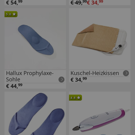
€
54
,
99
€
49
,
99
€
34
,
99
5.0
Hallux Prophylaxe-
Kuschel-Heizkissen
Sohle
€
34
,
99
€
44
,
99
4.8