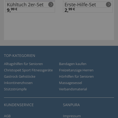
Kühltuch 2er-Set
Erste-Hilfe-Set
9,
99 €
2,
99 €
TOP-KATEGORIEN
Alltagshilfen für Senioren
Bandagen kaufen
Christopeit Sport Fitnessgeräte
Freizeitanzüge Herren
Gastrock Gehstöcke
Hörhilfen für Senioren
Inkontinenzhosen
Massagesessel
Stützstrümpfe
Verbandsmaterial
KUNDENSERVICE
SANPURA
AGB
Impressum