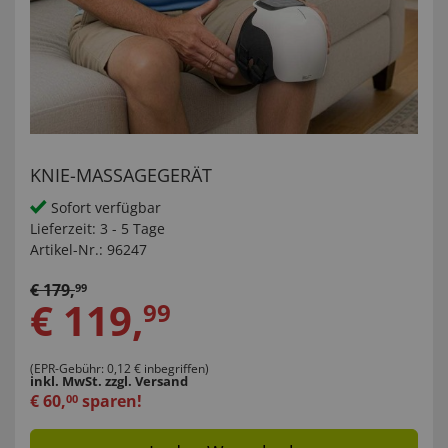
KNIE-MASSAGEGERÄT
Sofort verfügbar
Lieferzeit:
3 - 5 Tage
Artikel-Nr.:
96247
€
179
,
99
€
119
,
99
(EPR-Gebühr: 0,12 € inbegriffen)
inkl. MwSt.
zzgl. Versand
€
60
,
sparen!
00