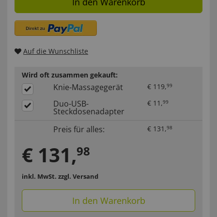
In den Warenkorb
Auf die Wunschliste
Wird oft zusammen gekauft:
Knie-Massagegerät
€
119
,
99
Duo-USB-
€
11
,
99
Steckdosenadapter
Preis für alles:
€
131
,
98
€
131
,
98
inkl. MwSt.
zzgl. Versand
In den Warenkorb