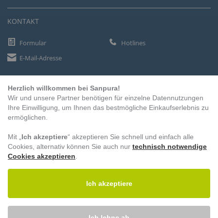
KONTAKT
Formular
Hotlines
E-Mail-Adresse
Herzlich willkommen bei Sanpura!
ZAHLUNGSARTEN
Wir und unsere Partner benötigen für einzelne Datennutzungen
Vorkasse
Ihre Einwilligung, um Ihnen das bestmögliche Einkaufserlebnis zu
ermöglichen.
Rechnung
Lastschrift
Mit „
Ich akzeptiere
“ akzeptieren Sie schnell und einfach alle
Cookies, alternativ können Sie auch nur
technisch notwendige
Cookies akzeptieren
.
BESUCHEN SIE UNS
Ich akzeptiere
Ich lehne ab