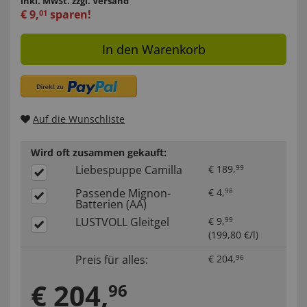
inkl. MwSt.
zzgl. Versand
€
9
,
sparen!
01
In den Warenkorb
Auf die Wunschliste
Wird oft zusammen gekauft:
Liebespuppe Camilla
€
189
,
99
Passende Mignon-
€
4
,
98
Batterien (AA)
LUSTVOLL Gleitgel
€
9
,
99
(
199,80
€/l)
Preis für alles:
€
204
,
96
€
204
,
96