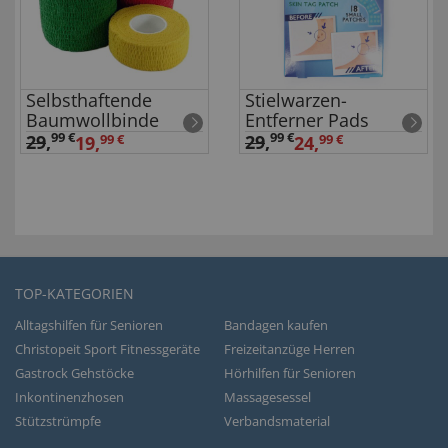
Selbsthaftende
Stielwarzen-
Baumwollbinde
Entferner Pads
99 €
99 €
29
,
29
,
19,
99 €
24,
99 €
TOP-KATEGORIEN
Alltagshilfen für Senioren
Bandagen kaufen
Christopeit Sport Fitnessgeräte
Freizeitanzüge Herren
Gastrock Gehstöcke
Hörhilfen für Senioren
Inkontinenzhosen
Massagesessel
Stützstrümpfe
Verbandsmaterial