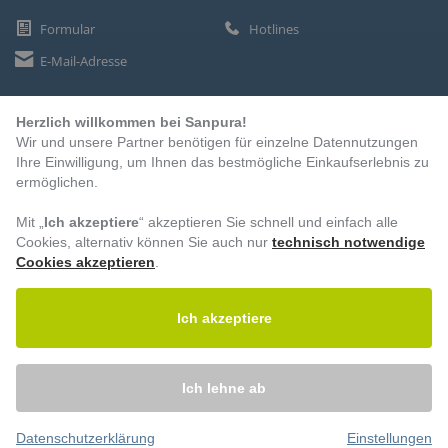
Formular
Hotlines
E-Mail-Adresse
Herzlich willkommen bei Sanpura!
ZAHLUNGSARTEN
Wir und unsere Partner benötigen für einzelne Datennutzungen
Vorkasse
Ihre Einwilligung, um Ihnen das bestmögliche Einkaufserlebnis zu
ermöglichen.
Rechnung
Lastschrift
Mit „
Ich akzeptiere
“ akzeptieren Sie schnell und einfach alle
Cookies, alternativ können Sie auch nur
technisch notwendige
Cookies akzeptieren
.
BESUCHEN SIE UNS
Ich akzeptiere
Ich lehne ab
Datenschutzerklärung
Einstellungen
© 2026 – Sanpura. Alle Rechte vorbehalten.