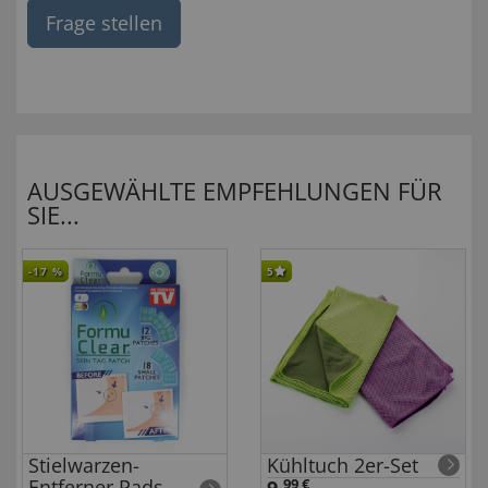
Frage stellen
AUSGEWÄHLTE EMPFEHLUNGEN FÜR
SIE...
-17
%
5
Stielwarzen-
Kühltuch 2er-Set
Entferner Pads
9,
99 €