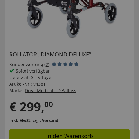
ROLLATOR „DIAMOND DELUXE”
Kundenwertung (
2
):
Sofort verfügbar
Lieferzeit:
3 - 5 Tage
Artikel-Nr.:
94381
Marke:
Drive Medical - DeVilbiss
€
299
,
00
inkl. MwSt.
zzgl. Versand
In den Warenkorb