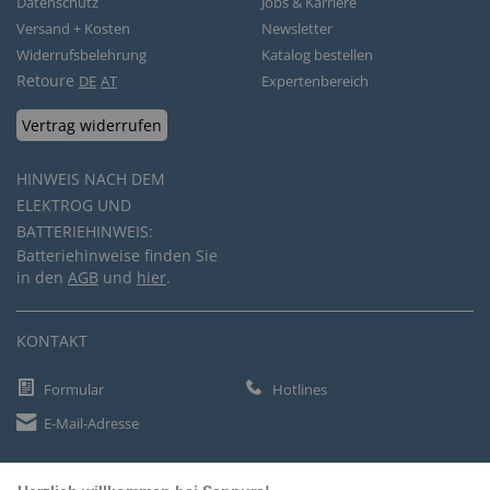
Datenschutz
Jobs & Karriere
Versand + Kosten
Newsletter
Widerrufsbelehrung
Katalog bestellen
Retoure
DE
AT
Expertenbereich
Vertrag widerrufen
HINWEIS NACH DEM
ELEKTROG UND
BATTERIEHINWEIS:
Batteriehinweise finden Sie
in den
AGB
und
hier
.
KONTAKT
Formular
Hotlines
E-Mail-Adresse