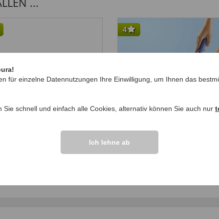
LEN ...
4
pura!
en für einzelne Datennutzungen Ihre Einwilligung, um Ihnen das bestmö
n Sie schnell und einfach alle Cookies, alternativ können Sie auch nur
t
Ich lehne ab
l Stripes
Zehenwascher
13,
99 €
99 €