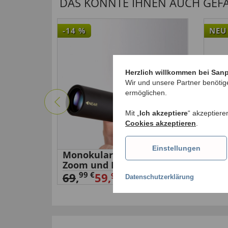
DAS KÖNNTE IHNEN AUCH GEFAL
-14
%
NEU
Herzlich willkommen bei San
Wir und unsere Partner benötig
ermöglichen.
Mit „
Ich akzeptiere
“ akzeptiere
Cookies akzeptieren
.
Einstellungen
er
Monokular mit 30-fach
Nasa
Zoom und Macro
23,
99 €
69
,
59,
99 €
Datenschutzerklärung