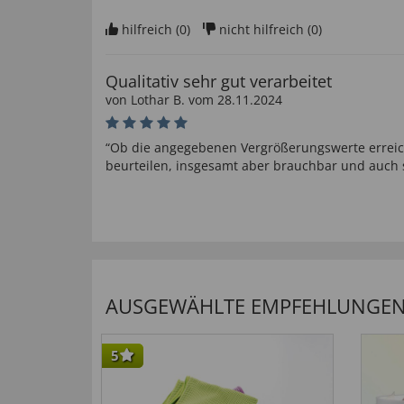
hilfreich (
0
)
nicht hilfreich (
0
)
Qualitativ sehr gut verarbeitet
von
Lothar B
. vom
28.11.2024
“Ob die angegebenen Vergrößerungswerte erreich
beurteilen, insgesamt aber brauchbar und auch se
hilfreich (
0
)
nicht hilfreich (
0
)
gute Qualität
von
Werner R
. vom
30.10.2024
AUSGEWÄHLTE EMPFEHLUNGEN F
“gute Qualität und gute Vergrößerung, kann einw
hilfreich (
0
)
nicht hilfreich (
0
)
5