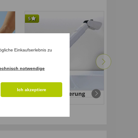
5
-20
%
gliche Einkaufserlebnis zu
echnisch notwendige
Ich akzeptiere
Duschkopfhalterung
Stoppe
29,
99 €
99 €
19
,