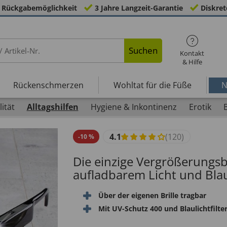
 Rückgabemöglichkeit
3 Jahre Langzeit-Garantie
Diskret
Suchen
Kontakt
& Hilfe
Rückenschmerzen
Wohltat für die Füße
N
ität
Alltagshilfen
Hygiene & Inkontinenz
Erotik
4.1
(120)
-
10
%
Die einzige Vergrößerungsb
aufladbarem Licht und Blaul
Über der eigenen Brille tragbar
Mit UV-Schutz 400 und Blaulichtfilte