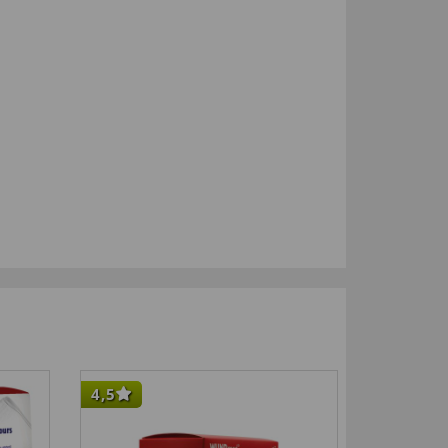
4,5
-33
%