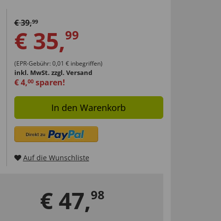
€
39
,
99
€
35
,
99
(EPR-Gebühr: 0,01 € inbegriffen)
inkl. MwSt.
zzgl. Versand
€
4
,
sparen!
00
In den Warenkorb
Auf die Wunschliste
€
47
,
98