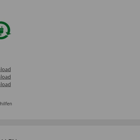
load
load
load
shilfen