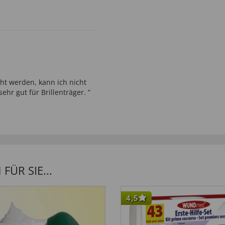
t werden, kann ich nicht
hr gut für Brillenträger. ”
ÜR SIE...
andfrei lesen”
4,5