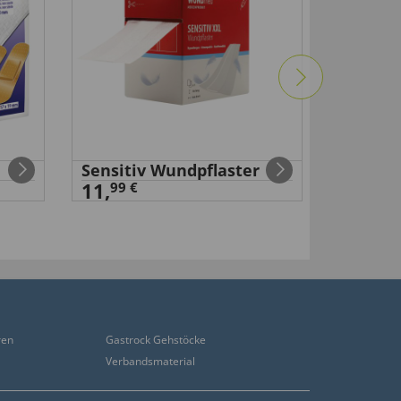
Sensitiv Wundpflaster
Selbsth
11,
Baumwo
99 €
99 €
29
,
ren
Gastrock Gehstöcke
Verbandsmaterial