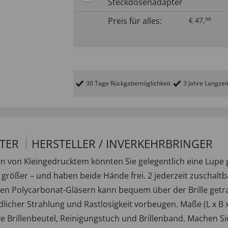
Steckdosenadapter
Preis für alles:
€
47
,
98
30 Tage Rückgabemöglichkeit
3 Jahre Langzei
LTER
HERSTELLER / INVERKEHRBRINGER
sen von Kleingedrucktem könnten Sie gelegentlich eine Lupe
% größer – und haben beide Hände frei. 2 jederzeit zuschalt
chten Polycarbonat-Gläsern kann bequem über der Brille get
dlicher Strahlung und Rastlosigkeit vorbeugen. Maße (L x B x 
e Brillenbeutel, Reinigungstuch und Brillenband. Machen Sie 