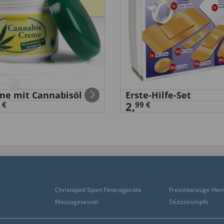
me mit Cannabisöl
Erste-Hilfe-Set
2,
 €
99 €
lig
Christopeit Sport Fitnessgeräte
Freizeitanzüge Her
Massagesessel
Stützstrümpfe
sserung und bei kleiner