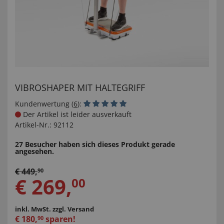
VIBROSHAPER MIT HALTEGRIFF
Kundenwertung (
6
):
Der Artikel ist leider ausverkauft
Artikel-Nr.:
92112
27 Besucher haben sich dieses Produkt gerade
angesehen.
€
449
,
90
€
269
,
00
inkl. MwSt.
zzgl. Versand
€
180
,
sparen!
90