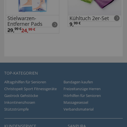
Stielwarzen-
Kühltuch 2er-Set
Entferner Pads
9,
99 €
99 €
29
,
24,
99 €
TOP-KATEGORIEN
Alltagshilfen für Senioren
Bandagen kaufen
Christopeit Sport Fitnessgeräte
Freizeitanzüge Herren
Gastrock Gehstöcke
Hörhilfen für Senioren
Inkontinenzhosen
Massagesessel
Stützstrümpfe
Verbandsmaterial
KUNDENSERVICE
SANPURA