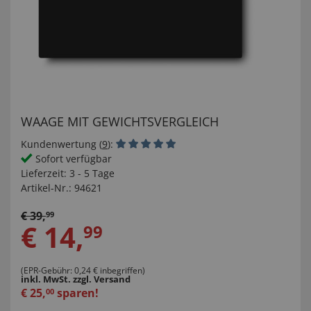
WAAGE MIT GEWICHTSVERGLEICH
Kundenwertung (
9
):
Sofort verfügbar
Lieferzeit:
3 - 5 Tage
Artikel-Nr.:
94621
€
39
,
99
€
14
,
99
(EPR-Gebühr: 0,24 € inbegriffen)
inkl. MwSt.
zzgl. Versand
€
25
,
sparen!
00