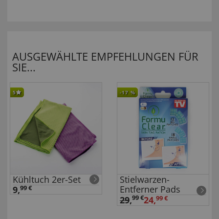
AUSGEWÄHLTE EMPFEHLUNGEN FÜR
SIE...
5
-17
%
Kühltuch 2er-Set
Stielwarzen-
Entferner Pads
9,
99 €
99 €
29
,
24,
99 €