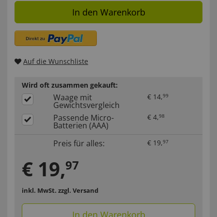
In den Warenkorb
Auf die Wunschliste
Wird oft zusammen gekauft:
Waage mit
€
14
,
99
Gewichtsvergleich
Passende Micro-
€
4
,
98
Batterien (AAA)
Preis für alles:
€
19
,
97
€
19
,
97
inkl. MwSt.
zzgl. Versand
In den Warenkorb