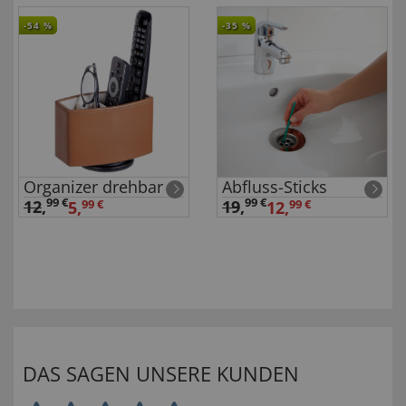
-54
%
-35
%
Organizer drehbar
Abfluss-Sticks
99 €
99 €
12
,
19
,
5,
99 €
12,
99 €
DAS SAGEN UNSERE KUNDEN