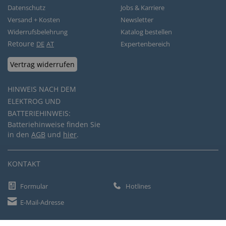
Datenschutz
Jobs & Karriere
Versand + Kosten
Newsletter
Widerrufsbelehrung
Katalog bestellen
Retoure
DE
AT
Expertenbereich
Vertrag widerrufen
HINWEIS NACH DEM
ELEKTROG UND
BATTERIEHINWEIS:
Batteriehinweise finden Sie
in den
AGB
und
hier
.
KONTAKT
Formular
Hotlines
E-Mail-Adresse