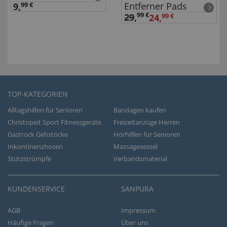
Entferner Pads
9,
99 €
99 €
29
,
24,
99 €
TOP-KATEGORIEN
Alltagshilfen für Senioren
Bandagen kaufen
Christopeit Sport Fitnessgeräte
Freizeitanzüge Herren
Gastrock Gehstöcke
Hörhilfen für Senioren
Inkontinenzhosen
Massagesessel
Stützstrümpfe
Verbandsmaterial
KUNDENSERVICE
SANPURA
AGB
Impressum
Häufige Fragen
Über uns