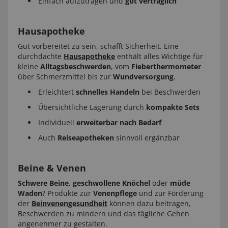
Einfach aufzutragen und
gut verträglich
Hausapotheke
Gut vorbereitet zu sein, schafft Sicherheit. Eine
durchdachte
Hausapotheke
enthält alles Wichtige für
kleine
Alltagsbeschwerden
, vom
Fieberthermometer
über Schmerzmittel bis zur
Wundversorgung
.
Erleichtert
schnelles Handeln
bei Beschwerden
Übersichtliche Lagerung durch
kompakte Sets
Individuell
erweiterbar nach Bedarf
Auch
Reiseapotheken
sinnvoll ergänzbar
Beine & Venen
Schwere Beine
,
geschwollene Knöchel
oder
müde
Waden
? Produkte zur
Venenpflege
und zur Förderung
der
Beinvenengesundheit
können dazu beitragen,
Beschwerden zu mindern und das tägliche Gehen
angenehmer zu gestalten.