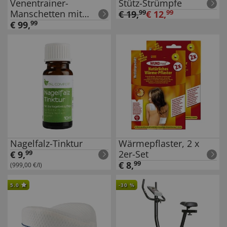
Venentrainer-
Stütz-Strümpfe
Manschetten mit
€
19
,
99
€
12
,
99
Luftkompression
€
99
,
99
Nagelfalz-Tinktur
Wärmepflaster, 2 x
2er-Set
€
9
,
99
€
8
,
99
(999,00 €/l)
5.0
-
30
%