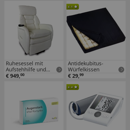
4.1
Ruhesessel mit
Antidekubitus-
Aufstehhilfe und
Würfelkissen
Massagefunktion
€
949
,
00
€
29
,
99
4.4