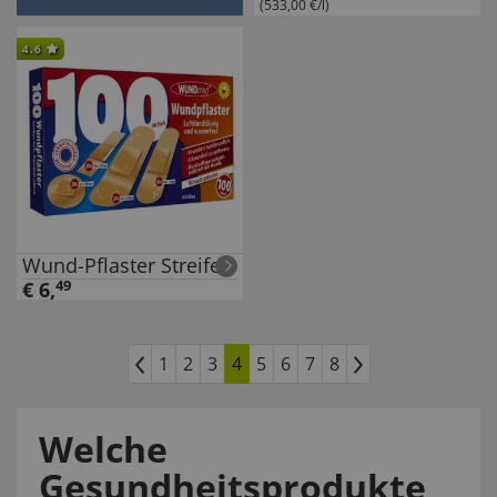
(533,00 €/l)
4.6
Wund-Pflaster Streifen
€
6
,
49
1
2
3
4
5
6
7
8
Welche
Gesundheitsprodukte