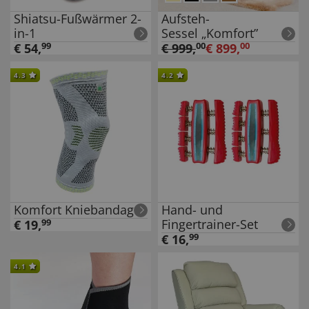
Shiatsu-Fußwärmer 2-
Aufsteh-
in-1
Sessel „Komfort”
€
54
,
99
€
999
,
00
€
899
,
00
4.3
4.2
Komfort Kniebandage
Hand- und
Fingertrainer-Set
€
19
,
99
€
16
,
99
4.1