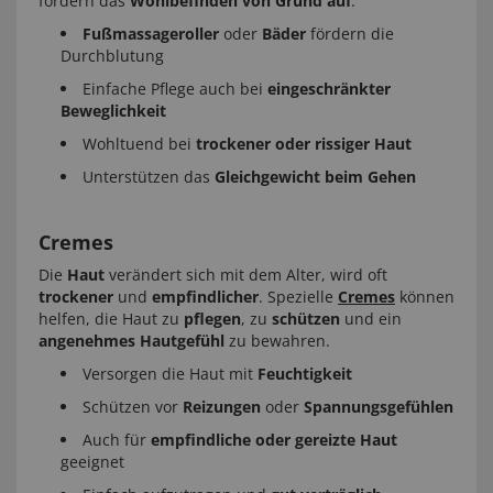
fördern das
Wohlbefinden von Grund auf
.
Fußmassageroller
oder
Bäder
fördern die
Durchblutung
Einfache Pflege auch bei
eingeschränkter
Beweglichkeit
Wohltuend bei
trockener oder rissiger Haut
Unterstützen das
Gleichgewicht beim Gehen
Cremes
Die
Haut
verändert sich mit dem Alter, wird oft
trockener
und
empfindlicher
. Spezielle
Cremes
können
helfen, die Haut zu
pflegen
, zu
schützen
und ein
angenehmes Hautgefühl
zu bewahren.
Versorgen die Haut mit
Feuchtigkeit
Schützen vor
Reizungen
oder
Spannungsgefühlen
Auch für
empfindliche oder gereizte Haut
geeignet