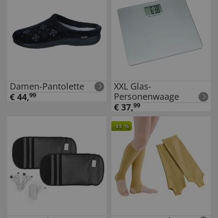
Damen-Pantolette
XXL Glas-
Personenwaage
€
44
,
99
€
37
,
99
-
35
%