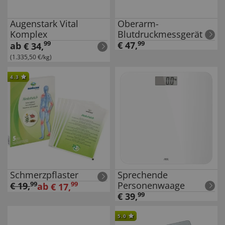
Augenstark Vital
Oberarm-
Komplex
Blutdruckmessgerät
99
€
47
,
99
ab
€
34
,
(1.335,50 €/kg)
4.3
Schmerzpflaster
Sprechende
Personenwaage
€
19
,
99
99
ab
€
17
,
€
39
,
99
5.0