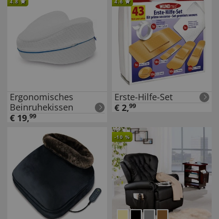
4.8
4.6
Ergonomisches
Erste-Hilfe-Set
Beinruhekissen
€
2
,
99
€
19
,
99
-
10
%