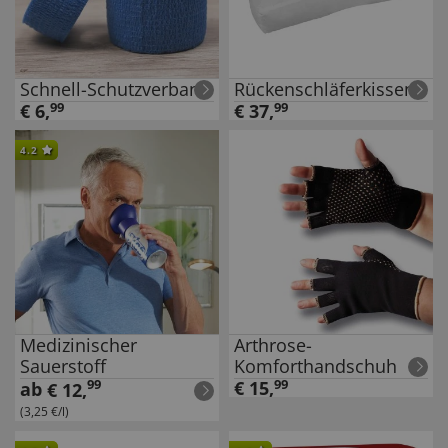
Schnell-Schutzverband
Rückenschläferkissen
€
6
,
99
€
37
,
99
4.2
Medizinischer
Arthrose-
Sauerstoff
Komforthandschuh
99
€
15
,
99
ab
€
12
,
(3,25 €/l)