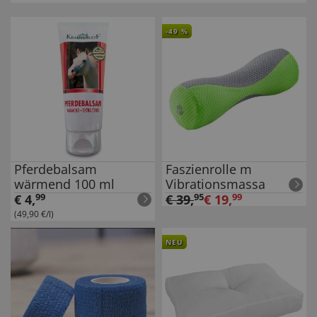
-
49
%
Pferdebalsam
Faszienrolle m
wärmend 100 ml
Vibrationsmassa
€
4
,
99
€
39
,
95
€
19
,
99
(49,90 €/l)
NEU