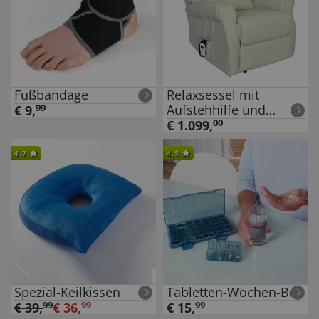
Fußbandage
Relaxsessel mit
Aufstehhilfe und
€
9
,
99
Heizfunktion
€
1.099
,
00
4.7
4.5
Spezial-Keilkissen
Tabletten-Wochen-Box
€
39
,
99
€
36
,
99
€
15
,
99