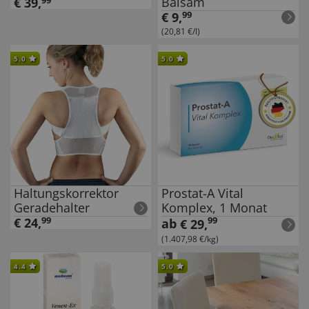
Balsam
€
39
,
99
€
9
,
99
(20,81 €/l)
5.0
5.0
Haltungskorrektor
Prostat-A Vital
Geradehalter
Komplex, 1 Monat
€
24
,
99
99
ab
€
29
,
(1.407,98 €/kg)
4.4
5.0