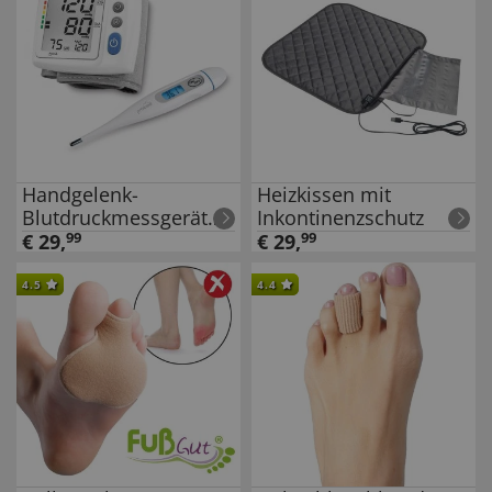
Handgelenk-
Heizkissen mit
Blutdruckmessgerät
Inkontinenzschutz
und
€
29
,
99
€
29
,
99
Digitalthermometer
4.5
4.4