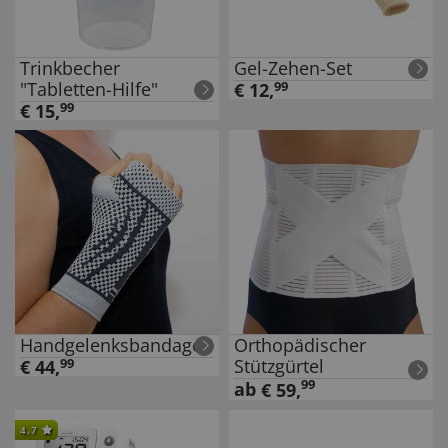
Trinkbecher
Gel-Zehen-Set
"Tabletten-Hilfe"
€
12
,
99
€
15
,
99
Handgelenksbandage
Orthopädischer
Stützgürtel
€
44
,
99
99
ab
€
59
,
4.7