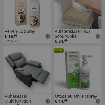
Venen-Ex Spray
Aufstehkissen aus
Schurwolle
€
16
,
99
€
34
,
99
(226,53 €/l)
4.4
Ruhesessel
Otosan® Ohrenspray
Multifunktion
€
14
,
99