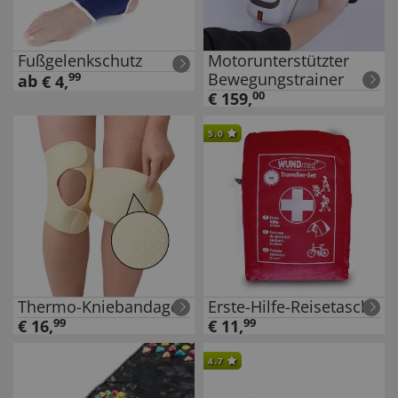
Fußgelenkschutz
Motorunterstützter
Bewegungstrainer
99
ab
€
4
,
€
159
,
00
5.0
Thermo-Kniebandage
Erste-Hilfe-Reisetasche
€
16
,
99
€
11
,
99
4.7