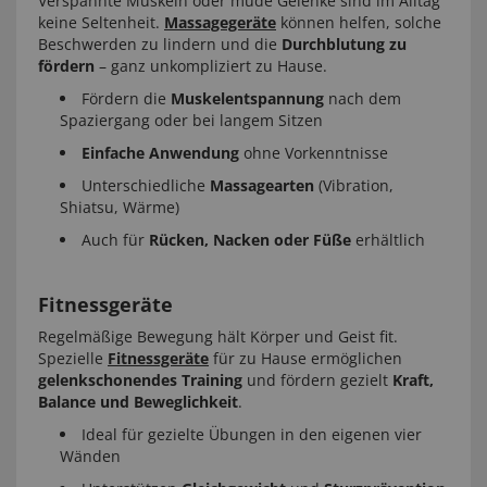
Verspannte Muskeln oder müde Gelenke sind im Alltag
keine Seltenheit.
Massagegeräte
können helfen, solche
Beschwerden zu lindern und die
Durchblutung zu
fördern
– ganz unkompliziert zu Hause.
Fördern die
Muskelentspannung
nach dem
Spaziergang oder bei langem Sitzen
Einfache Anwendung
ohne Vorkenntnisse
Unterschiedliche
Massagearten
(Vibration,
Shiatsu, Wärme)
Auch für
Rücken, Nacken oder Füße
erhältlich
Fitnessgeräte
Regelmäßige Bewegung hält Körper und Geist fit.
Spezielle
Fitnessgeräte
für zu Hause ermöglichen
gelenkschonendes Training
und fördern gezielt
Kraft,
Balance und Beweglichkeit
.
Ideal für gezielte Übungen in den eigenen vier
Wänden