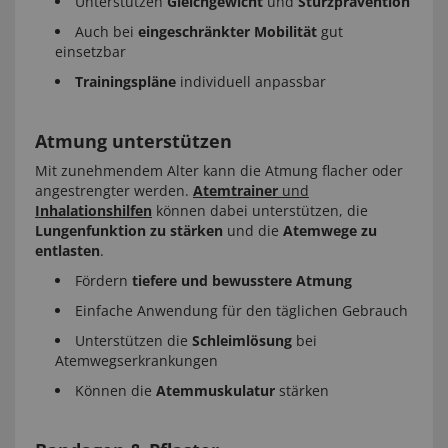
Unterstützen
Gleichgewicht
und
Sturzprävention
Auch bei
eingeschränkter Mobilität
gut
einsetzbar
Trainingspläne
individuell anpassbar
Atmung unterstützen
Mit zunehmendem Alter kann die Atmung flacher oder
angestrengter werden.
Atemtrainer
und
Inhalationshilfen
können dabei unterstützen, die
Lungenfunktion zu stärken
und die
Atemwege zu
entlasten
.
Fördern
tiefere und bewusstere Atmung
Einfache Anwendung für den täglichen Gebrauch
Unterstützen die
Schleimlösung
bei
Atemwegserkrankungen
Können die
Atemmuskulatur
stärken