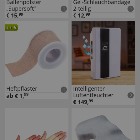
Ballenpolster
Gel-Schlauchbandage
„Supersoft“
2-teilig
€
15
,
99
€
12
,
99
4.8
Heftpflaster
Intelligenter
Luftentfeuchter
99
ab
€
1
,
€
149
,
99