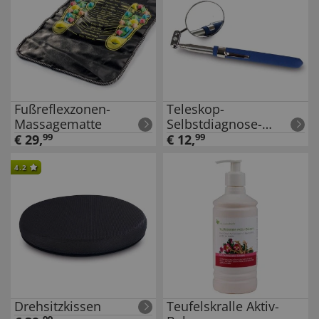
Fußreflexzonen-
Teleskop-
Massagematte
Selbstdiagnose-
Spiegel
€
29
,
99
€
12
,
99
4.2
Drehsitzkissen
Teufelskralle Aktiv-