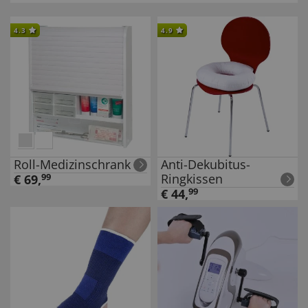
4.3
4.9
Roll-Medizinschrank
Anti-Dekubitus-
Ringkissen
€
69
,
99
€
44
,
99