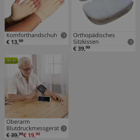
Komforthandschuh
Orthopädisches
Sitzkissen
€
13
,
99
€
39
,
99
-
50
%
Oberarm
Blutdruckmessgerät
€
39
,
99
€
19
,
99