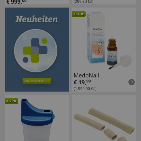
€
999
,
00
(299,80 €/l)
4.3
MedoNail
€
19
,
99
(1.999,00 €/l)
4.9