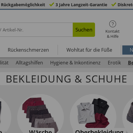
 Rückgabemöglichkeit
3 Jahre Langzeit-Garantie
Diskret
Suchen
Kontakt
& Hilfe
Rückenschmerzen
Wohltat für die Füße
N
ität
Alltagshilfen
Hygiene & Inkontinenz
Erotik
B
BEKLEIDUNG & SCHUHE
e
Wäsche
Oberbekleidung