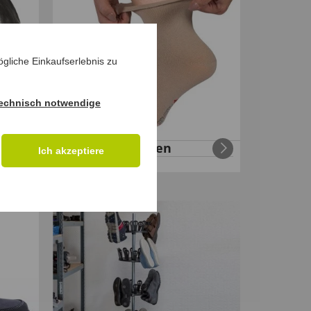
gliche Einkaufserlebnis zu
echnisch notwendige
aus
Baumwoll-Socken
Ich akzeptiere
€
22
,
99