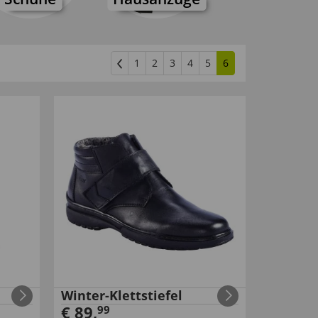
1
2
3
4
5
6
Winter-Klettstiefel
€
89
,
99