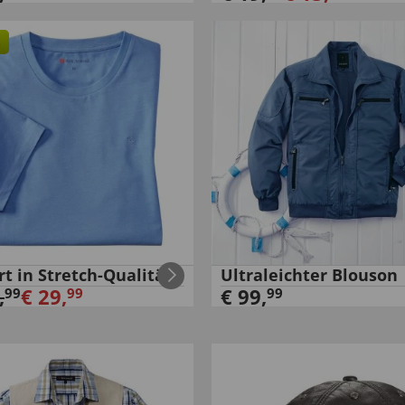
rt in Stretch-Qualität
Ultraleichter Blouson
,
€
29
,
€
99
,
99
99
99