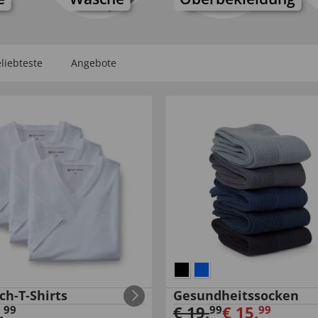
liebteste
Angebote
ch-T-Shirts
Gesundheitssocken
,
€
19
,
€
15
,
99
99
99