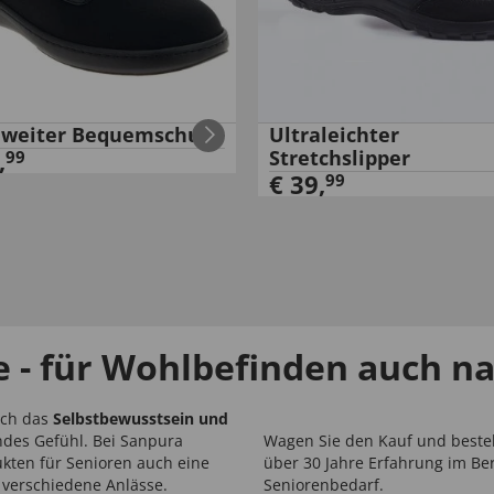
aweiter Bequemschuh
Ultraleichter
,
Stretchslipper
99
€
39
,
99
 - für Wohlbefinden auch n
uch das
Selbstbewusstsein und
ndes Gefühl. Bei Sanpura
Wagen Sie den Kauf und bestell
kten für Senioren auch eine
über 30 Jahre Erfahrung im B
verschiedene Anlässe.
Seniorenbedarf.