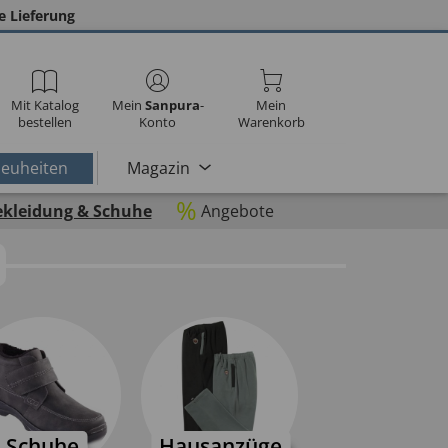
e Lieferung
Mit Katalog
Mein
Sanpura
-
Mein
bestellen
Konto
Warenkorb
euheiten
Magazin
%
ekleidung & Schuhe
Angebote
Schuhe
Hausanzüge