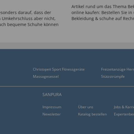
Artikel rund um das Thema Be
esonders darauf, dass der
online kaufen: Bestellen Sie 
m Umkehrschluss aber nicht,
Bekleidung & schuhe auf Rechn
 Auch bequeme Schuhe können
Christopeit Sport Fitnessgeräte
Freizeitanzüge Her
Massagesessel
Stützstrümpfe
SANPURA
Impressum
Über uns
Jobs & Karr
Newsletter
Katalog bestellen
Expertenbe