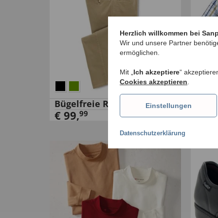
Herzlich willkommen bei San
Wir und unsere Partner benötig
ermöglichen.
Mit „
Ich akzeptiere
“ akzeptiere
Cookies akzeptieren
.
Bügelfreie Reisehose
Lein
Einstellungen
€
99
,
€
79
99
Datenschutzerklärung