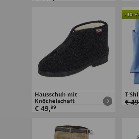
-
40
%
Hausschuh mit
T-Shi
Knöchelschaft
€
49
€
49
,
99