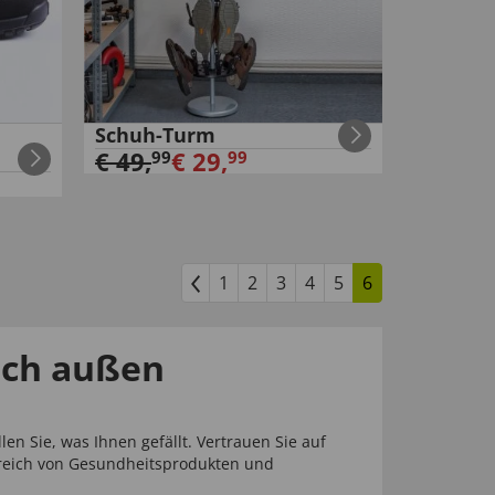
Schuh-Turm
€
49
,
€
29
,
99
99
1
2
3
4
5
6
ach außen
en Sie, was Ihnen gefällt. Vertrauen Sie auf
ereich von Gesundheitsprodukten und