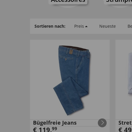
Sortieren nach:
Preis
Neueste
Be
Bügelfreie Jeans
Stret
€
119
,
€
49
99