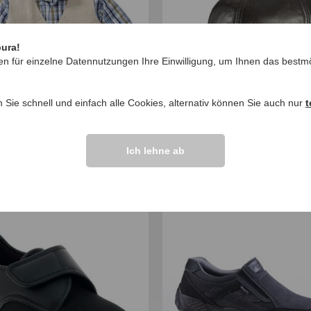
pura!
en für einzelne Datennutzungen Ihre Einwilligung, um Ihnen das bestmö
n Sie schnell und einfach alle Cookies, alternativ können Sie auch nur
t
en-Weste
Amerikanische Kappe 
Ich lehne ab
,
Rind-Nappa
99
€
29
,
99