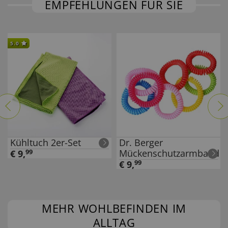
EMPFEHLUNGEN FÜR SIE
5.0
Kühltuch 2er-Set
Dr. Berger
Mückenschutzarmband
€
9
,
99
€
9
,
99
MEHR WOHLBEFINDEN IM
ALLTAG