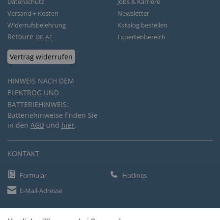
Datenschutz
Jobs & Karriere
Versand + Kosten
Newsletter
Widerrufsbelehrung
Katalog bestellen
Retoure
DE
AT
Expertenbereich
Vertrag widerrufen
HINWEIS NACH DEM
ELEKTROG UND
BATTERIEHINWEIS:
Batteriehinweise finden Sie
in den
AGB
und
hier
.
KONTAKT
Formular
Hotlines
E-Mail-Adresse