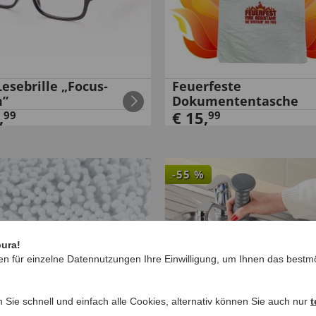
esebrille „Focus-
Feuerfeste
m”
Dokumententasche
,
€
15
,
99
99
-
55
%
pura!
en für einzelne Datennutzungen Ihre Einwilligung, um Ihnen das bestmö
n Sie schnell und einfach alle Cookies, alternativ können Sie auch nur
t