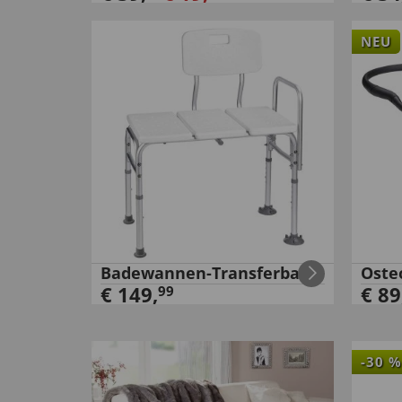
NEU
Badewannen-Transferbank
Oste
€
149
,
€
89
99
-
30
%