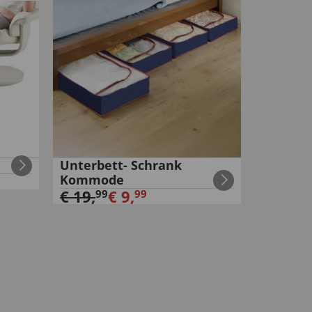
Unterbett- Schrank
Kommode
€
19
,
€
9
,
99
99