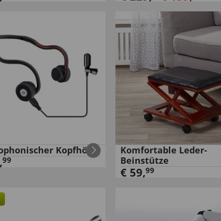
ophonischer Kopfhörer
Komfortable Leder-
,
Beinstütze
99
€
59
,
99