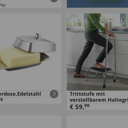
/kg)
erdose,Edelstahl
Trittstufe mit
verstellbarem Haltegri
99
€
59
,
99