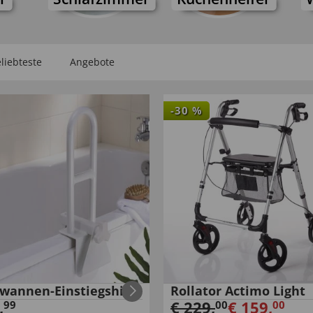
liebteste
Angebote
-
30
%
wannen-Einstiegshilfe
Rollator Actimo Light
,
€
229
,
€
159
,
99
00
00