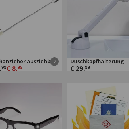
hanzieher ausziehbar
Duschkopfhalterung
,
€
8
,
€
29
,
99
99
99