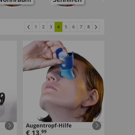
1
2
3
4
5
6
7
8
Augentropf-Hilfe
€
13
,
99