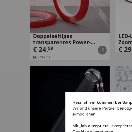
Doppelseitiges
LED-L
transparentes Power-
Zoo
Klebeband
€
24
,
€
29
99
(4,17 €/m)
Herzlich willkommen bei San
Wir und unsere Partner benötig
ermöglichen.
Mit „
Ich akzeptiere
“ akzeptiere
Cookies akzeptieren
.