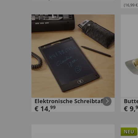
(16,99 €
Elektronische Schreibtafel
Butt
€
14
,
€
9
,
99
NEU