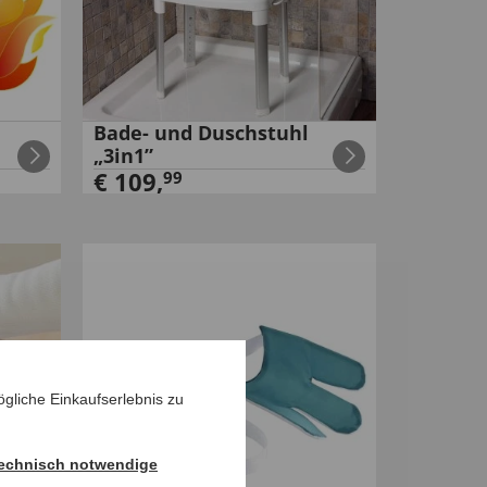
Bade- und Duschstuhl
„3in1”
€
109
,
99
gliche Einkaufserlebnis zu
echnisch notwendige