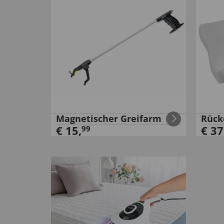
Magnetischer Greifarm
Rück
€
15
,
€
37
99