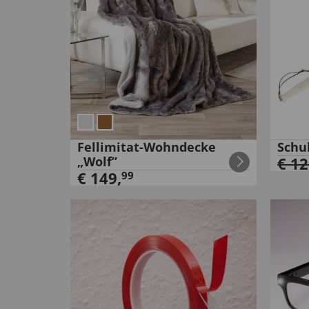
Fellimitat-Wohndecke
Schu
„Wolf”
€
12
€
149
,
99