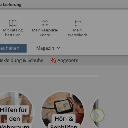
e Lieferung
Mit Katalog
Mein
Sanpura
-
Mein
bestellen
Konto
Warenkorb
euheiten
Magazin
%
Bekleidung & Schuhe
Angebote
Hilfen für
den
Hör- &
Putzen &
Wohnraum
Sehhilfen
Reinigen