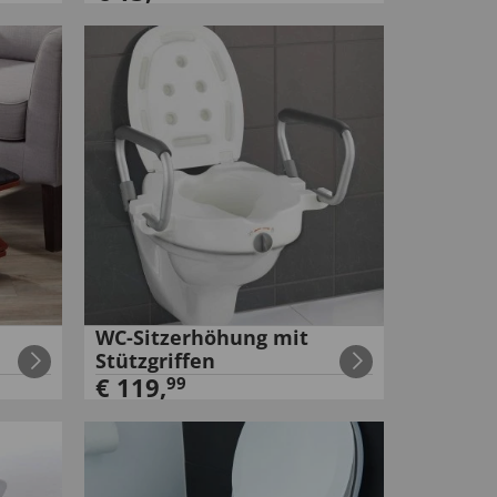
WC-Sitzerhöhung mit
Stützgriffen
€
119
,
99