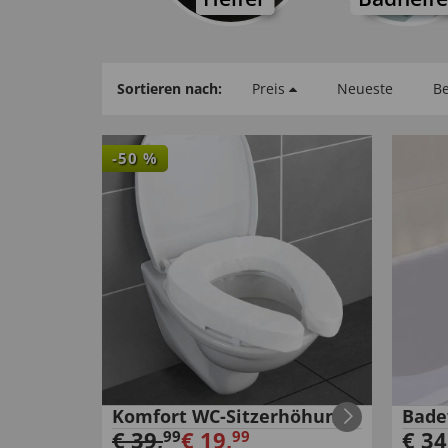
Sortieren nach:
Preis
Neueste
Be
-
50
%
Komfort WC-Sitzerhöhung
Bade
€
39
,
€
19
,
€
34
99
99