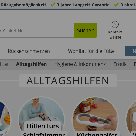
 Rückgabemöglichkeit
3 Jahre Langzeit-Garantie
Diskret
Suchen
Kontakt
& Hilfe
Rückenschmerzen
Wohltat für die Füße
N
ität
Alltagshilfen
Hygiene & Inkontinenz
Erotik
ALLTAGSHILFEN
Hilfen fürs
r
Schlafzimmer
Küchenhelfer