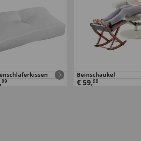
enschläferkissen
Beinschaukel
,
€
59
,
99
99