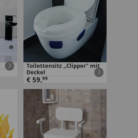
Toilettensitz „Clipper” mit
Deckel
€
59
,
99