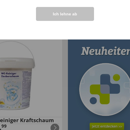
Ich lehne ab
-Rutsch-Badematte
Turbo-Rohrfrei Set
,
€
19
,
€
8
,
99
99
99
einiger Kraftschaum
,
99