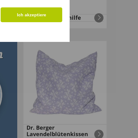
Ich akzeptiere
Strumpfanziehhilfe
€
9
,
99
Dr. Berger
Lavendelblütenkissen