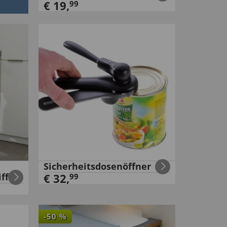
€
19
,
99
Sicherheitsdosenöffner
ff
€
32
,
99
-
50
%