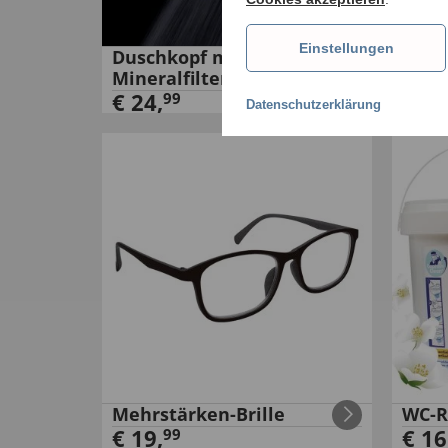
Einstellungen
Duschkopf mit
Anti
Mineralfilter
€
24
€
24
,
99
Datenschutzerklärung
Mehrstärken-Brille
WC-R
€
19
,
€
16
99